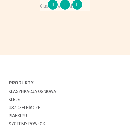
Glue - D3 White Glue
PRODUKTY
KLASYFIKACJA OGNIOWA
KLEJE
USZCZELNİACZE
PIANKI PU
SYSTEMY POWŁOK