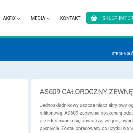
SKLEP INT
AKFİX
MEDIA
KONTAKT
STRONA GŁ
AS609 CAŁOROCZNY ZEWN
Jednoskładnikowy uszczelniacz akrylowy o
silikonową. AS609 zapewnia doskonałą odpor
przedostawaniu się powietrza, wilgoci, owadó
pęknięcia. Został opracowany do użytku we 