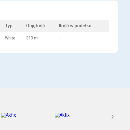
Typ
Objętość
Ilość w pudełku
White
310 ml
-
›