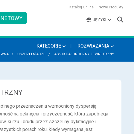
Katalog Online
Nowe Produkty
ERNETOWY
JĘZYKI
KATEGORIE
ROZWIĄZANIA
ÓWNA
USZCZELNİACZE
AS609 CAŁOROCZNY ZEWNĘTRZNY
ĘTRZNY
gólnego przeznaczenia wzmocniony dyspersją
ność na pęknięcia i przyczepność, która zapobiega
w, kurzu i brudu przez szczeliny dylatacyjne i
wszystkich porach roku, kiedy wymagana jest